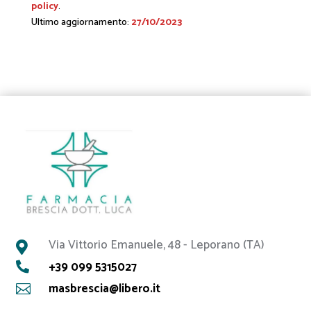
policy
.
Ultimo aggiornamento:
27/10/2023
Via Vittorio Emanuele, 48 - Leporano (TA)

+39 099 5315027

masbrescia@libero.it
